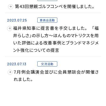
第43回懇親ゴルフコンペを開催しました。
事業計画
当年度計画
バックナンバー
2023.07.25
委員会活動
福井県知事に提言書を手交しました。 「福
活動報告
井らしさ」の示し方～ほんものマトリクスを用
委員会活動
講演会
交流活動
いた評価による改善事例とブランドマネジメ
ント強化についての提言
提言書・報告書
提言書・報告書一覧
2023.07.13
交流活動
会員企業
7月例会講演会並びに会員懇談会が開催さ
れました。
入会案内
会報誌
会員企業一覧