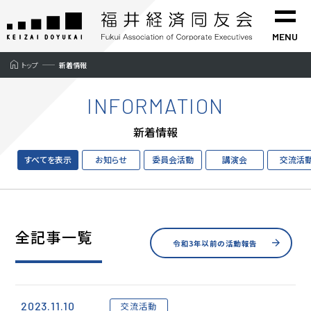
MENU
トップ
新着情報
>
INFORMATION
新着情報
すべてを表示
お知らせ
委員会活動
講演会
交流活
TEL
Eメール
アクセス
会報誌
会員専用
トップページ
全記事一覧
令和3年以前の活動報告
同友会ご案内
年頭所感
同友会とは
代表幹事挨拶
2023.11.10
役員一覧
交流活動