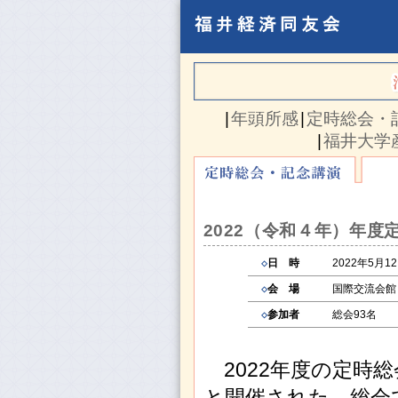
|
年頭所感
|
定時総会・
|
福井大学
2022（令和４年）年度
◇
日 時
2022年5月1
◇
会 場
国際交流会館
◇
参加者
総会93名 
2022年度の定時総
と開催された。総会