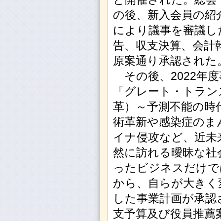
の後、新入会員の紹
により議事を審議した
告、収支決算、会計
原案通り承認された
その後、2022年
「グレート・トラン
革）～予測不能の時
術革新や感染症のま
イナ侵攻など、近未
然に訪れる曖昧な社
ったビジネスだけで
から、自らが大きく
した事業計画が承認さ
支予算及び役員推薦